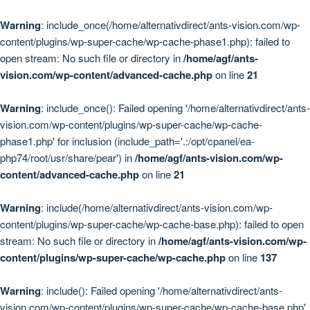
Warning
: include_once(/home/alternativdirect/ants-vision.com/wp-
content/plugins/wp-super-cache/wp-cache-phase1.php): failed to
open stream: No such file or directory in
/home/agf/ants-
vision.com/wp-content/advanced-cache.php
on line
21
Warning
: include_once(): Failed opening '/home/alternativdirect/ants-
vision.com/wp-content/plugins/wp-super-cache/wp-cache-
phase1.php' for inclusion (include_path='.:/opt/cpanel/ea-
php74/root/usr/share/pear') in
/home/agf/ants-vision.com/wp-
content/advanced-cache.php
on line
21
Warning
: include(/home/alternativdirect/ants-vision.com/wp-
content/plugins/wp-super-cache/wp-cache-base.php): failed to open
stream: No such file or directory in
/home/agf/ants-vision.com/wp-
content/plugins/wp-super-cache/wp-cache.php
on line
137
Warning
: include(): Failed opening '/home/alternativdirect/ants-
vision.com/wp-content/plugins/wp-super-cache/wp-cache-base.php'