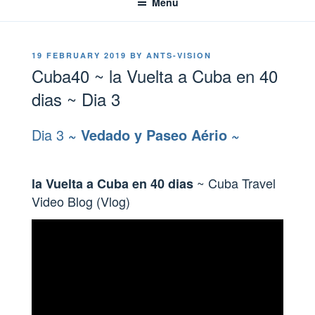
Menu
POSTED
19 FEBRUARY 2019
BY
ANTS-VISION
ON
Cuba40 ~ la Vuelta a Cuba en 40
dias ~ Dia 3
Dia 3
~ Vedado y Paseo Aério ~
~ Cuba Travel
la Vuelta a Cuba en 40 dias
Video Blog (Vlog)