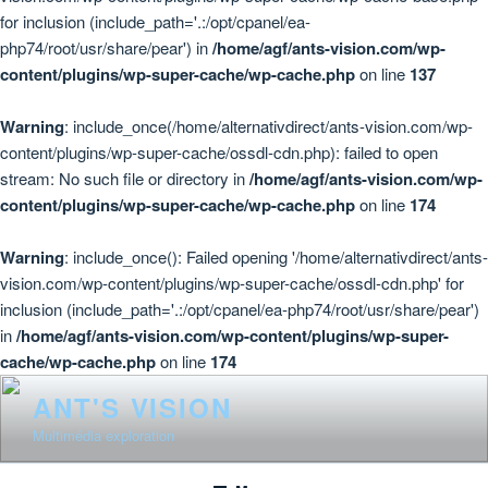
for inclusion (include_path='.:/opt/cpanel/ea-
php74/root/usr/share/pear') in
/home/agf/ants-vision.com/wp-
content/plugins/wp-super-cache/wp-cache.php
on line
137
Warning
: include_once(/home/alternativdirect/ants-vision.com/wp-
content/plugins/wp-super-cache/ossdl-cdn.php): failed to open
stream: No such file or directory in
/home/agf/ants-vision.com/wp-
content/plugins/wp-super-cache/wp-cache.php
on line
174
Warning
: include_once(): Failed opening '/home/alternativdirect/ants-
vision.com/wp-content/plugins/wp-super-cache/ossdl-cdn.php' for
inclusion (include_path='.:/opt/cpanel/ea-php74/root/usr/share/pear')
in
/home/agf/ants-vision.com/wp-content/plugins/wp-super-
cache/wp-cache.php
on line
174
Skip
ANT'S VISION
to
Multimédia exploration
content